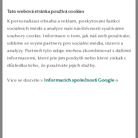
0.10ct
Tato webová stránka používá cookies
Zkontrolujte si velikost
K personalizaci obsahu a reklam, poskytování funkcí
PŘIDAT DO KOŠÍKU
sociálních médií a analýze naší návštěvnosti využíváme
soubory cookie. Informace o tom, jak náš web používáte,
Ověřte si dostupnost na prodejně
sdílíme se svými partnery pro sociální média, inzerci a
analýzy. Partneři tyto údaje mohou zkombinovat s dalšími
Odeslání:
1
pracovní dny
informacemi, které jste jim poskytli nebo které získali v
Doprava zdarma od 1700 Kč
důsledku toho, že používáte jejich služby.
Bezplatné vrácení až do 100 dnů v YES Clubu
Více se dozvíte v
Informacích společnosti Google
o
PODROBNOSTI
zpracování údajů.
Ruda: zlato 
Pokus: 585 
Typ spony: Hůl 
Ozdoba: 2 diamanty o celkové hmotnosti 0,10 ct kvality H/SI 
Průměrná hmotnost: 0,62 g 
Kvalita drahých kamenů potvrzena certifikátem pravosti YES 
Náušnice z 585 zlata. Model každé z náušnic na centrálním místě má 