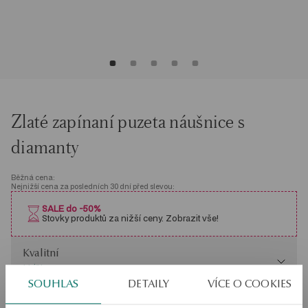
Zlaté zapínaní puzeta náušnice s
diamanty
Běžná cena:
Nejnižší cena za posledních 30 dní před slevou:
SALE do -50%
Stovky produktů za nižší ceny. Zobrazit vše!
Kvalitní
Kvalitní
H/SI
SOUHLAS
DETAILY
VÍCE O COOKIES
Hmotnost
Hmotnost