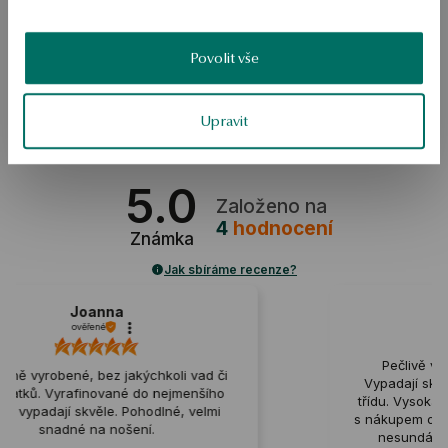
zářící diamant v brilantním řezu, kulatý. Šperky budou skvělé jako dárek 
pro milovaného člověka. 
Povolit vše
SKU: KZ20541-Z0000-DIW000-D10
Upravit
BEZPEČNOST
5.0
Založeno na
4
hodnocení
Známka
Jak sbíráme recenze?
Urszula
ověřené
Pečlivě vytvořené, bez nedostatků.
 vad či
Vypadají skvěle, dodávají každému stylu
enšího
třídu. Vysoká kvalita a krásný vzhled, jsem
 velmi
s nákupem opravdu spokojený. Ani je večer
nesundávám, protože mi nebrání ve