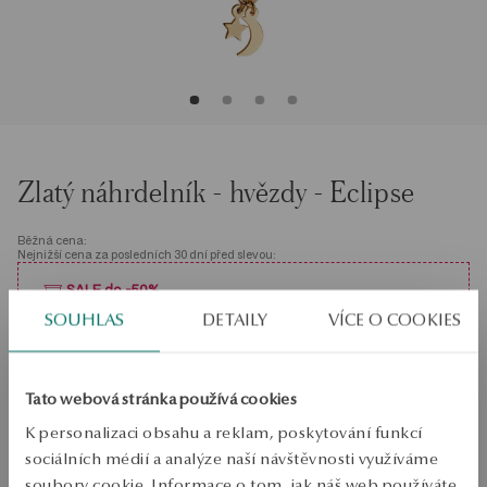
Zlatý náhrdelník - hvězdy - Eclipse
Běžná cena:
Nejnižší cena za posledních 30 dní před slevou:
SALE do -50%
Stovky produktů za nižší ceny. Zobrazit vše!
SOUHLAS
DETAILY
VÍCE O COOKIES
Velikost
Velikost
40
Tato webová stránka používá cookies
Zkontrolujte si velikost
K personalizaci obsahu a reklam, poskytování funkcí
sociálních médií a analýze naší návštěvnosti využíváme
PŘIDAT DO KOŠÍKU
soubory cookie. Informace o tom, jak náš web používáte,