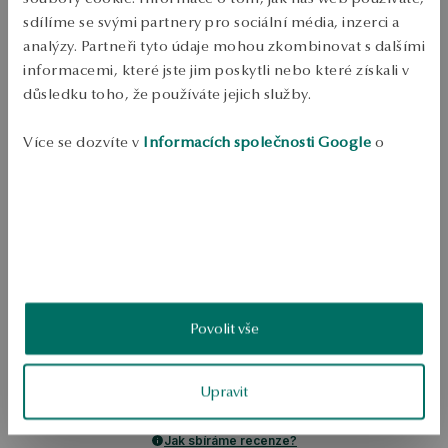
sdílíme se svými partnery pro sociální média, inzerci a
Ověřte si dostupnost na prodejně
analýzy. Partneři tyto údaje mohou zkombinovat s dalšími
informacemi, které jste jim poskytli nebo které získali v
Odeslání:
1
pracovní dny
důsledku toho, že používáte jejich služby.
Doprava zdarma od 1700 Kč
Bezplatné vrácení až do 100 dnů v YES Clubu
Více se dozvíte v
Informacích společnosti Google
o
PODROBNOSTI
zpracování údajů.
Ulice: zlatum Test: 585 Délka: 40 cm Průměrná hmotnost: více než 1 g   
SKU: NZ18257-Z0040-000000-000
BEZPEČNOST
Povolit vše
5.0
Založeno na
Upravit
5
hodnocení
Známka
Jak sbíráme recenze?