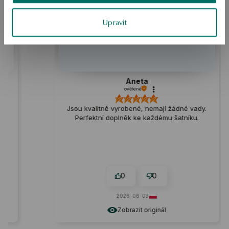
Upravit
Aneta
ověřené
Jsou kvalitně vyrobené, nemají žádné vady.
Perfektní doplněk ke každému šatníku.
0
0
2026-06-03
Zobrazit originál