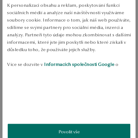
Doprava zdarma od 1700 Kč
K personalizaci obsahu a reklam, poskytování funkcí
Bezplatné vrácení až do 100 dnů v YES Clubu
sociálních médií a analýze naší návštěvnosti využíváme
soubory cookie. Informace o tom, jak náš web používáte,
PODROBNOSTI
sdílíme se svými partnery pro sociální média, inzerci a
Kov: zlatá 
analýzy. Partneři tyto údaje mohou zkombinovat s dalšími
 Velikost vzorku: 375 
informacemi, které jste jim poskytli nebo které získali v
 Délka: 45 cm cm 
 Průměrná hmotnost: 2 g
důsledku toho, že používáte jejich služby.
SKU: NY20095-Z0D45-000000-000
Více se dozvíte v
Informacích společnosti Google
o
zpracování údajů.
BEZPEČNOST
Produkt nemá žádné recenze
Možná by Vás mohly zajímat i jiné produkty
Jak sbíráme recenze?
Povolit vše
ukázka