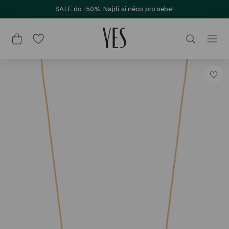
SALE do -50%. Najdi si něco pro sebe!