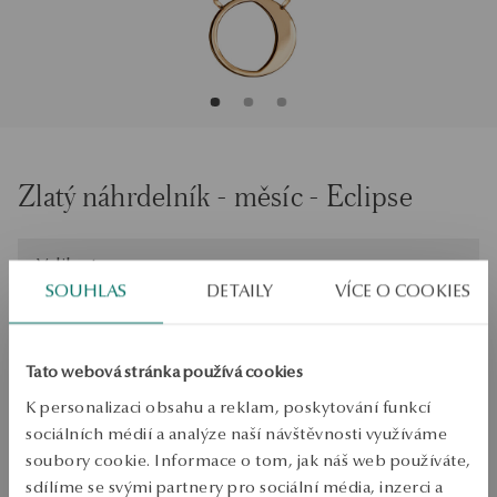
Zlatý náhrdelník - měsíc - Eclipse
Velikost
Velikost
Není k dispozici online
45
SOUHLAS
DETAILY
VÍCE O COOKIES
Zkontrolujte si velikost
Tato webová stránka používá cookies
PRODUKT NENÍ K DISPOZICI ONLINE
K personalizaci obsahu a reklam, poskytování funkcí
Ověřte si dostupnost na prodejně
sociálních médií a analýze naší návštěvnosti využíváme
soubory cookie. Informace o tom, jak náš web používáte,
Odeslání:
asi 4
pracovní dny
sdílíme se svými partnery pro sociální média, inzerci a