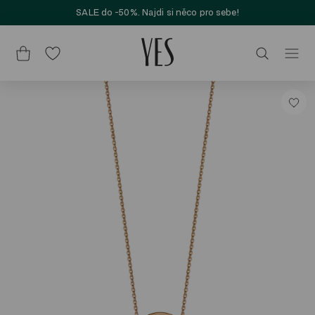
SALE do -50%. Najdi si něco pro sebe!