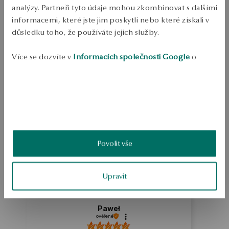
Doprava zdarma od 1700 Kč
analýzy. Partneři tyto údaje mohou zkombinovat s dalšími
Bezplatné vrácení až do 100 dnů v YES Clubu
informacemi, které jste jim poskytli nebo které získali v
důsledku toho, že používáte jejich služby.
PODROBNOSTI
Ruda: zlato Test: 585 Délka: 45 cm Šířka přívěsku: 8 mm Ozdoba: 
Více se dozvíte v
Informacích společnosti Google
o
přívěsek - princ Průměrná hmotnost: více než 1 g   
zpracování údajů.
SKU: NZ10249-Z0045-000000-000
BEZPEČNOST
Povolit vše
4.9
Založeno na
12
hodnocení
Známka
Upravit
Jak sbíráme recenze?
Paweł
ověřené