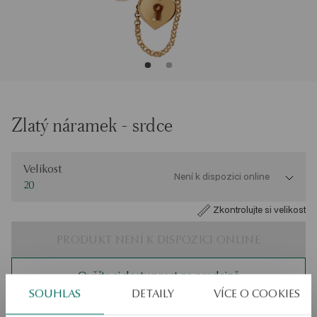
Zlatý náramek - srdce
Velikost
Velikost
Není k dispozici online
20
Zkontrolujte si velikost
PRODUKT NENÍ K DISPOZICI ONLINE
Ověřte si dostupnost na prodejně
SOUHLAS
DETAILY
VÍCE O COOKIES
Odeslání:
asi 4
pracovní dny