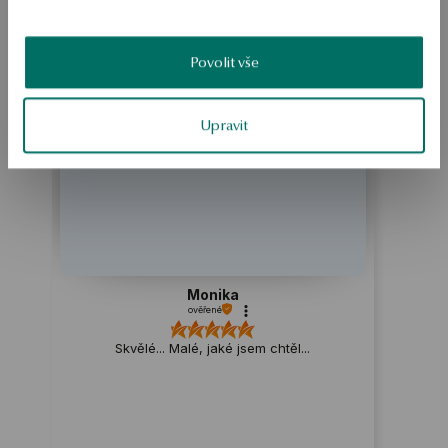
Produkt nemá žádné recenze
Možná by Vás mohly zajímat i jiné produkty
Povolit vše
Jak sbíráme recenze?
ukázka
Upravit
Monika
ověřené
Skvělé... Malé, jaké jsem chtěl...