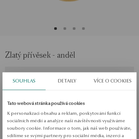
Zlatý přívěsek - anděl
Není k dispozici online
SOUHLAS
DETAILY
VÍCE O COOKIES
0.01ct
Zkontrolujte si velikost
Tato webová stránka používá cookies
PŘIDAT DO KOŠÍKU
K personalizaci obsahu a reklam, poskytování funkcí
sociálních médií a analýze naší návštěvnosti využíváme
Ověřte si dostupnost na prodejně
soubory cookie. Informace o tom, jak náš web používáte,
Odeslání:
1
pracovní dny
sdílíme se svými partnery pro sociální média, inzerci a