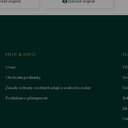
azit originál
Zobrazit originál
HELP & INFO
N
O nás
YE
Obchodní podmínky
Do
Zásady ochrany osobních údajů a souborů cookie
Vz
Prohlášení o přístupnosti
Re
Ja
Cer