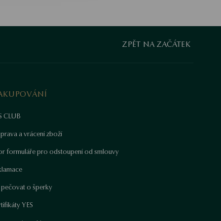
ZPĚT NA ZAČÁTEK
AKUPOVÁNÍ
S CLUB
prava a vrácení zboží
or formuláře pro odstoupení od smlouvy
klamace
k pečovat o šperky
tifikáty YES