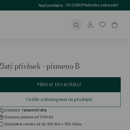
CS (CZK)
Předvolby zobrazení
Najít prodejnu
Odeslat
Zlatý přívěsek - písmeno B
PŘIDAT DO KOŠÍKU
Ověřte si dostupnost na prodejně
Odeslání:
1
pracovní dny
Doprava zdarma od 1700 Kč
Bezplatné vrácení až do 100 dnů v YES Clubu