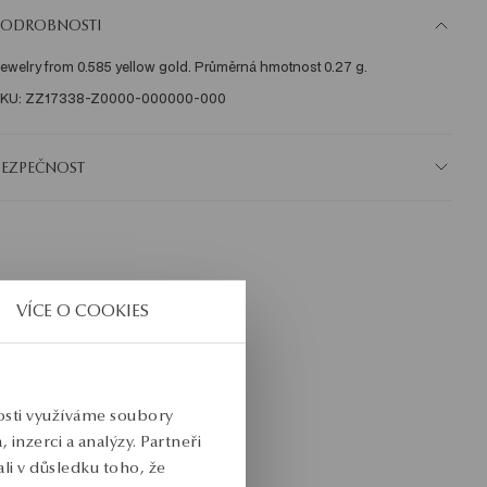
PODROBNOSTI
ewelry from 0.585 yellow gold. Průměrná hmotnost 0.27 g.
KU: ZZ17338-Z0000-000000-000
BEZPEČNOST
VÍCE O COOKIES
nosti využíváme soubory
inzerci a analýzy. Partneři
li v důsledku toho, že