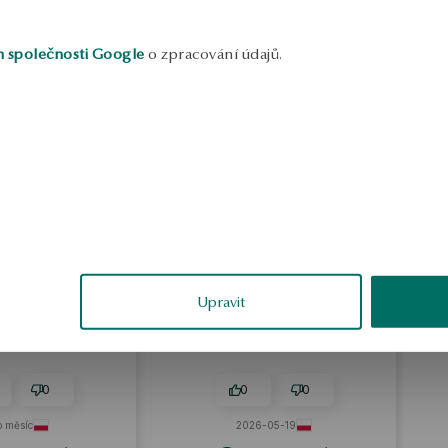
h společnosti Google
o zpracování údajů.
a Zatońska
Robert
ěřené
ověřené
Upravit
na úrovni luxusních
Okamžitě je vidět, že jde o elegantní
perků.
produkt.
0
0
0
o měsíc
2026-05-19