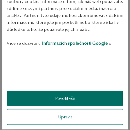
soubory cookie. Informace o tom, jak náš web používáte,
Šperky z 0.585 zlata. Průměrná hmotnost 0.24 g.
sdílíme se svými partnery pro sociální média, inzerci a
SKU: ZZ17339-Z0000-000000-000
analýzy. Partneři tyto údaje mohou zkombinovat s dalšími
informacemi, které jste jim poskytli nebo které získali v
důsledku toho, že používáte jejich služby.
BEZPEČNOST
Více se dozvíte v
Informacích společnosti Google
o
zpracování údajů.
Produkt nemá žádné recenze
Možná by Vás mohly zajímat i jiné produkty
Jak sbíráme recenze?
ukázka
Povolit vše
Upravit