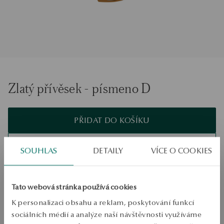
Zlatý přívěsek - písmeno D
PŘIDAT DO KOŠÍKU
Ověřte si dostupnost na prodejně
SOUHLAS
DETAILY
VÍCE O COOKIES
Odeslání:
1
pracovní dny
Doprava zdarma od 1700 Kč
Tato webová stránka používá cookies
Bezplatné vrácení až do 100 dnů v YES Clubu
K personalizaci obsahu a reklam, poskytování funkcí
PODROBNOSTI
sociálních médií a analýze naší návštěvnosti využíváme