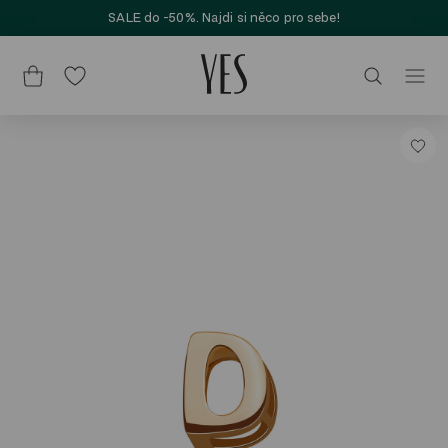
SALE do -50%. Najdi si něco pro sebe!