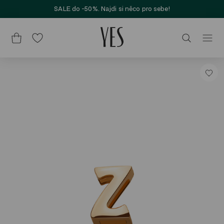
SALE do -50%. Najdi si něco pro sebe!