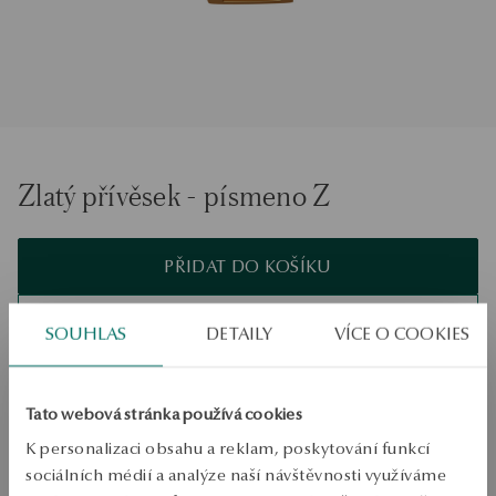
Zlatý přívěsek - písmeno Z
PŘIDAT DO KOŠÍKU
Ověřte si dostupnost na prodejně
SOUHLAS
DETAILY
VÍCE O COOKIES
Odeslání:
1
pracovní dny
Doprava zdarma od 1700 Kč
Tato webová stránka používá cookies
Bezplatné vrácení až do 100 dnů v YES Clubu
K personalizaci obsahu a reklam, poskytování funkcí
PODROBNOSTI
sociálních médií a analýze naší návštěvnosti využíváme