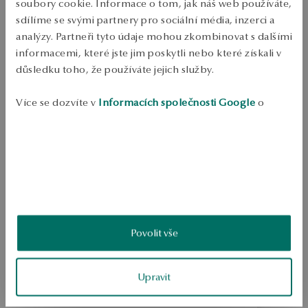
soubory cookie. Informace o tom, jak náš web používáte,
Jewelry from 0.585 yellow gold. Průměrná hmotnost 0.3 g.
sdílíme se svými partnery pro sociální média, inzerci a
SKU: ZZ17342-Z0000-000000-000
analýzy. Partneři tyto údaje mohou zkombinovat s dalšími
informacemi, které jste jim poskytli nebo které získali v
důsledku toho, že používáte jejich služby.
BEZPEČNOST
Více se dozvíte v
Informacích společnosti Google
o
zpracování údajů.
Produkt nemá žádné recenze
Možná by Vás mohly zajímat i jiné produkty
Jak sbíráme recenze?
ukázka
Povolit vše
Upravit