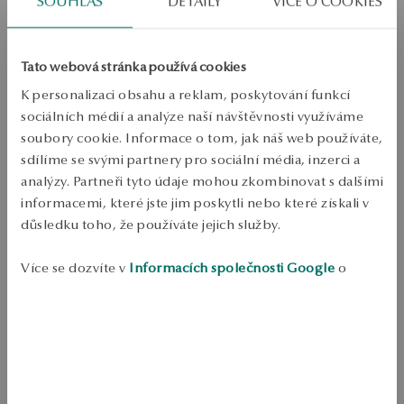
SOUHLAS
DETAILY
VÍCE O COOKIES
Doprava zdarma od 1700 Kč
Bezplatné vrácení až do 100 dnů v YES Clubu
PODROBNOSTI
Tato webová stránka používá cookies
K personalizaci obsahu a reklam, poskytování funkcí
Typ šperku: prsten
sociálních médií a analýze naší návštěvnosti využíváme
Kov: žluté zlato 
soubory cookie. Informace o tom, jak náš web používáte,
Ryzost: 585 
sdílíme se svými partnery pro sociální média, inzerci a
analýzy. Partneři tyto údaje mohou zkombinovat s dalšími
Ozdoba: 3,8 ct citrín
informacemi, které jste jim poskytli nebo které získali v
Průměrná hmotnost: 3,27 g 
důsledku toho, že používáte jejich služby.
Více se dozvíte v
Informacích společnosti Google
o
Kvalita drahých kamenů potvrzena certifikátem pravosti YES 
zpracování údajů.
Prsten z 585 zlata. Model je zdoben citrínem . 
SKU: PZ17692-Z0000-CYY000-000