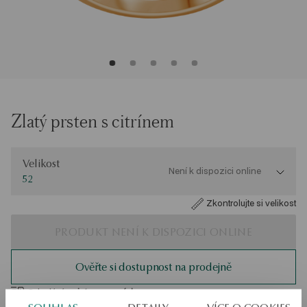
Zlatý prsten s citrínem
Velikost
Velikost
Není k dispozici online
52
Zkontrolujte si velikost
PRODUKT NENÍ K DISPOZICI ONLINE
Ověřte si dostupnost na prodejně
Odeslání:
asi 4
pracovní dny