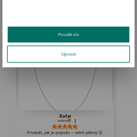
BEZPEČNOST
Produkt nemá žádné recenze
Povolit vše
Možná by Vás mohly zajímat i jiné produkty
Jak sbíráme recenze?
Upravit
ukázka
Rafał
ověřené
Produkt, jak je popsán – velmi pěkný 😊