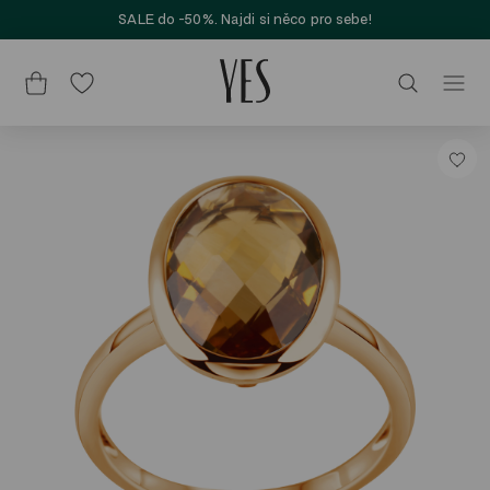
SALE do -50%. Najdi si něco pro sebe!