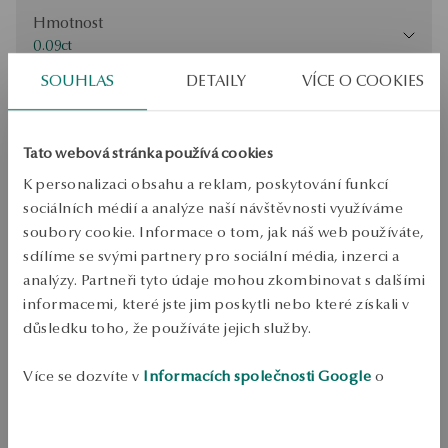
Hmotnost
Hmotnost
0.09ct
SOUHLAS
DETAILY
VÍCE O COOKIES
Zkontrolujte si velikost
PŘIDAT DO KOŠÍKU
Tato webová stránka používá cookies
Ověřte si dostupnost na prodejně
K personalizaci obsahu a reklam, poskytování funkcí
sociálních médií a analýze naší návštěvnosti využíváme
Odeslání:
1
pracovní dny
soubory cookie. Informace o tom, jak náš web používáte,
Doprava zdarma od 1700 Kč
sdílíme se svými partnery pro sociální média, inzerci a
Bezplatné vrácení až do 100 dnů v YES Clubu
analýzy. Partneři tyto údaje mohou zkombinovat s dalšími
PODROBNOSTI
informacemi, které jste jim poskytli nebo které získali v
důsledku toho, že používáte jejich služby.
Kov: zlato 
Růst: 585 
Více se dozvíte v
Informacích společnosti Google
o
zpracování údajů.
Rozměr: 0.09 ct H/Si2 diamantový broušený kulatý 
Průměrná hmotnost: 1.26 g 