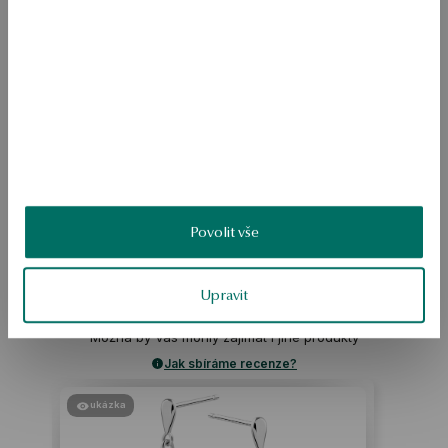
Kvalita diamantu potvrzená certifikátem pravosti YES 
Prsten je vyroben z 585 zlata. Model je zdoben diamantem. 
SKU: PZ20677-Z0000-DIW000-D09
BEZPEČNOST
Povolit vše
Upravit
Produkt nemá žádné recenze
Možná by Vás mohly zajímat i jiné produkty
Jak sbíráme recenze?
ukázka