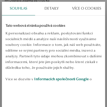
Doprava zdarma od 1700 Kč
Bezplatné vrácení až do 100 dnů v YES Clubu
SOUHLAS
DETAILY
VÍCE O COOKIES
PODROBNOSTI
Tato webová stránka používá cookies
Typ šperku: Prsten 
K personalizaci obsahu a reklam, poskytování funkcí
Kov: zlato 
sociálních médií a analýze naší návštěvnosti využíváme
Růst: 585 
soubory cookie. Informace o tom, jak náš web používáte,
Ozdoba: 67 diamantů o celkové hmotnosti 0.18 ct H/SI2-I1 
sdílíme se svými partnery pro sociální média, inzerci a
osmihranného broušení 
analýzy. Partneři tyto údaje mohou zkombinovat s dalšími
informacemi, které jste jim poskytli nebo které získali v
Styl: Elegantní, Klasický 
důsledku toho, že používáte jejich služby.
Průměrná hmotnost: 1.8 g 
Více se dozvíte v
Informacích společnosti Google
o
zpracování údajů.
Kvalita diamantů potvrzená certifikátem pravosti YES 
Prsten z 585 zlata s klasickým a elegantním tvarem. Lesklý povrch 