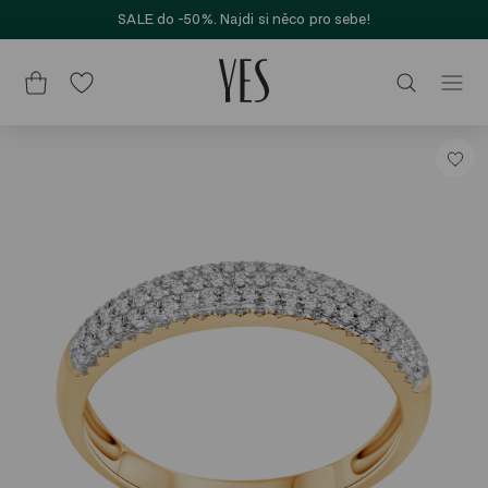
SALE do -50%. Najdi si něco pro sebe!