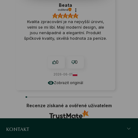
Beata
ověřené
ita zpracování je na nejvyšší úrovni,
i se mi líbí. Mají moderní design, ale
Recenze pod
ou nenápadné a elegantní. Produkt
náramek
vé kvality, skvělá hodnota za peníze.
0
0
2026-06-01
Zobrazit originál
Recenze získané a ověřené uživatelem
KONTAKT