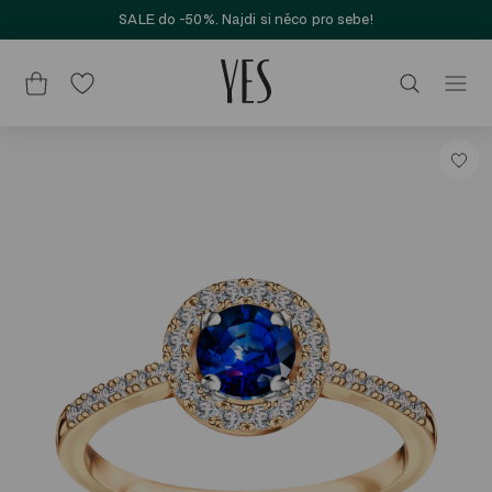
SALE do -50%. Najdi si něco pro sebe!