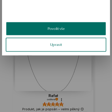
BEZPEČNOST
Produkt nemá žádné recenze
Povolit vše
Možná by Vás mohly zajímat i jiné produkty
Jak sbíráme recenze?
Upravit
ukázka
Rafał
ověřené
Produkt, jak je popsán – velmi pěkný 😊