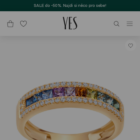
SALE do -50%. Najdi si něco pro sebe!