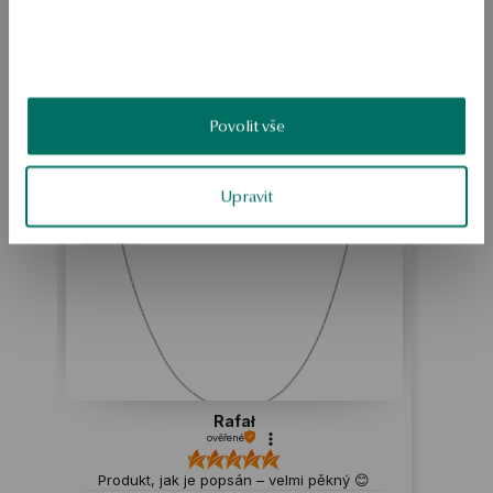
BEZPEČNOST
Produkt nemá žádné recenze
Povolit vše
Možná by Vás mohly zajímat i jiné produkty
Jak sbíráme recenze?
Upravit
ukázka
Rafał
ověřené
Produkt, jak je popsán – velmi pěkný 😊