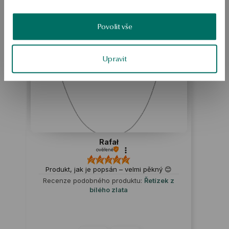
Produkt nemá žádné recenze
Možná by Vás mohly zajímat i jiné produkty
Povolit vše
Jak sbíráme recenze?
ukázka
Upravit
Rafał
ověřené
Produkt, jak je popsán – velmi pěkný 😊
Recenze podobného produktu:
Řetízek z
bílého zlata