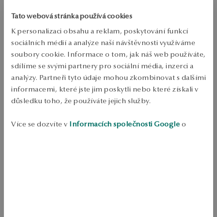
Doprava zdarma od 1700 Kč
Bezplatné vrácení až do 100 dnů v YES Clubu
Tato webová stránka používá cookies
K personalizaci obsahu a reklam, poskytování funkcí
PODROBNOSTI
sociálních médií a analýze naší návštěvnosti využíváme
Kov: zlato 
soubory cookie. Informace o tom, jak náš web používáte,
sdílíme se svými partnery pro sociální média, inzerci a
Celková kapacita: 750 
analýzy. Partneři tyto údaje mohou zkombinovat s dalšími
Šířka: 3.4 mm 
informacemi, které jste jim poskytli nebo které získali v
důsledku toho, že používáte jejich služby.
Výška: 1.4 mm 
Průměrná hmotnost: 3.49 g 
Více se dozvíte v
Informacích společnosti Google
o
zpracování údajů.
SKU: OW07387-Z0004-000000-000
BEZPEČNOST