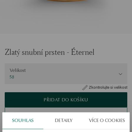
Zlatý snubní prsten - Éternel
Velikost
Velikost
58
Zkontrolujte si velikost
PŘIDAT DO KOŠÍKU
Ověřte si dostupnost na prodejně
SOUHLAS
DETAILY
VÍCE O COOKIES
Odeslání:
25
pracovní dny