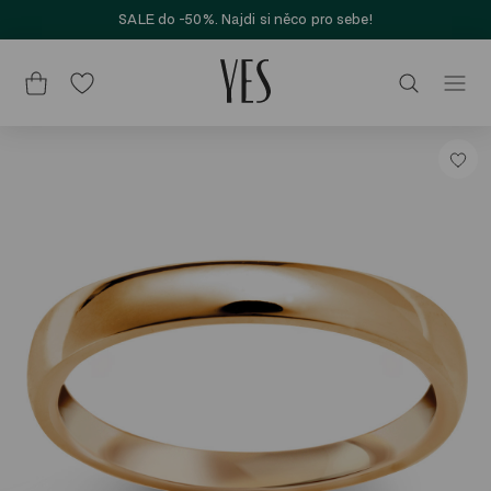
SALE do -50%. Najdi si něco pro sebe!