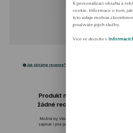
K personalizaci obsahu a rek
cookie. Informace o tom, jak 
tyto údaje mohou zkombinovat
používáte jejich služby.
Více se dozvíte v
Informacíc
Jak sbíráme recenze?
ukázka
Produkt nemá
žádné recenze
Rafał
Možná by Vás mohly
ověřené
zajímat i jiné produkty
Produkt, jak je popsán – v