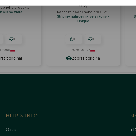
elegantní. Velké kameny viditelné z
Materiály o
dálky.
prod
ktu:
Recenze podobného produktu:
Recenze podo
Stříbrný náhrdelník se zirkony -
Stříbrný náhrd
Unique
čtyřlís
0
0
0
2026-07-07
2026
Zobrazit originál
Zobra
HELP & INFO
N
O nás
YE