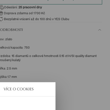
Odeslání:
25
pracovní dny
Doprava zdarma od 1700 Kč
Bezplatné vrácení až do 100 dnů v YES Clubu
PODROBNOSTI
ov: zlato 
elková kapacita: 750 
zdoba: 15 diamantů o celkové hmotnosti 0.15 ct H/SI quality diamant 
roušený kulatý 
ířka: 2.5 mm 
ýška 1.7 mm 
růměrná hmotnost: 3.35 g 
VÍCE O COOKIES
KU: OW03597-ZB000-DIW000-C15