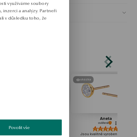
nosti využíváme soubory
inzerci a analýzy. Partneři
BEZPEČNOST
li v důsledku toho, že
ukázka
inga
Aneta
řené
ověřené
Povolit vše
jsem jím okouzlený.
Jsou kvalitně vyrobené, nemají