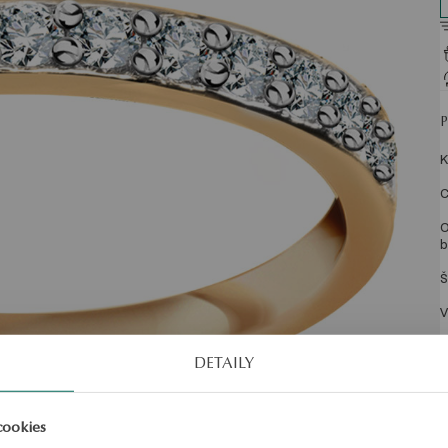
K
C
O
b
Š
V
P
DETAILY
cookies
S