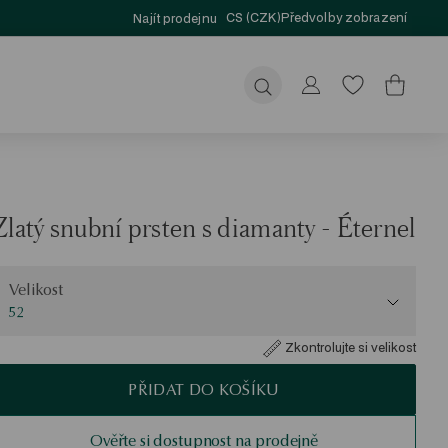
CS (CZK)
Předvolby zobrazení
Najít prodejnu
Odeslat
Zlatý snubní prsten s diamanty - Éternel
elikost
Velikost
52
Zkontrolujte si velikost
PŘIDAT DO KOŠÍKU
Ověřte si dostupnost na prodejně