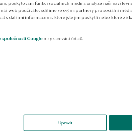
lam, poskytování funkcí sociálních médií a analýze naší návštěv
náš web používáte, sdílíme se svými partnery pro sociální média, 
 s dalšími informacemi, které jste jim poskytli nebo které získa
h společnosti Google
o zpracování údajů.
ukázka
ukázka
Izabela
K
ověřené
ově
Upravit
elmi
Náhrdelník ve tvaru Y. Velmi
Úžasný design, 