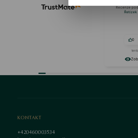
pěkný 😊
Recenze podobného produ
Řetízek z bílého zlata
0
0
tento měsíc
Zobrazit originál
KONTAKT
+420460003534