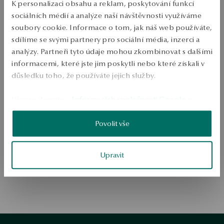
K personalizaci obsahu a reklam, poskytování funkcí
sociálních médií a analýze naší návštěvnosti využíváme
soubory cookie. Informace o tom, jak náš web používáte,
sdílíme se svými partnery pro sociální média, inzerci a
analýzy. Partneři tyto údaje mohou zkombinovat s dalšími
informacemi, které jste jim poskytli nebo které získali v
důsledku toho, že používáte jejich služby.
Přejít na domovskou stránku
Více se dozvíte v
Informacích společnosti Google
o
zpracování údajů.
Povolit vše
Upravit