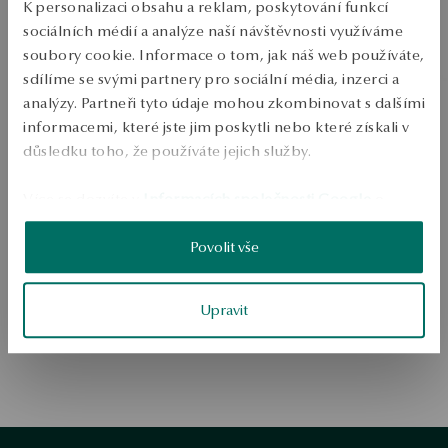
K personalizaci obsahu a reklam, poskytování funkcí
sociálních médií a analýze naší návštěvnosti využíváme
soubory cookie. Informace o tom, jak náš web používáte,
sdílíme se svými partnery pro sociální média, inzerci a
analýzy. Partneři tyto údaje mohou zkombinovat s dalšími
informacemi, které jste jim poskytli nebo které získali v
důsledku toho, že používáte jejich služby.
Přejít na domovskou stránku
Více se dozvíte v
Informacích společnosti Google
o
zpracování údajů.
Povolit vše
Upravit