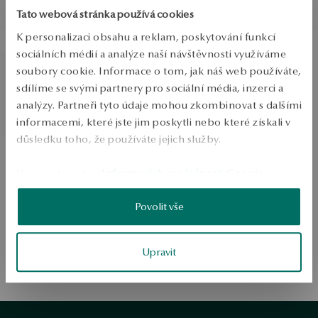
Nejnižší cena za posledních
Tato webová stránka používá cookies
30 dní před slevou:
K personalizaci obsahu a reklam, poskytování funkcí
SLEVA
sociálních médií a analýze naší návštěvnosti využíváme
Zlatý prsten s onyxem -
soubory cookie. Informace o tom, jak náš web používáte,
Nomad
sdílíme se svými partnery pro sociální média, inzerci a
Běžná cena:
analýzy. Partneři tyto údaje mohou zkombinovat s dalšími
Nejnižší cena za posledních
30 dní před slevou:
informacemi, které jste jim poskytli nebo které získali v
důsledku toho, že používáte jejich služby.
Více se dozvíte v
Informacích společnosti Google
o
zpracování údajů.
Povolit vše
1
1
Upravit