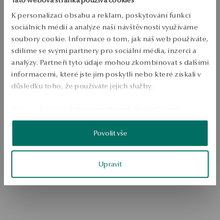
kritériím vyhledávání.
K personalizaci obsahu a reklam, poskytování funkcí
sociálních médií a analýze naší návštěvnosti využíváme
soubory cookie. Informace o tom, jak náš web používáte,
sdílíme se svými partnery pro sociální média, inzerci a
analýzy. Partneři tyto údaje mohou zkombinovat s dalšími
informacemi, které jste jim poskytli nebo které získali v
důsledku toho, že používáte jejich služby.
Více se dozvíte v
Informacích společnosti Google
o
Přejít na domovskou stránku
zpracování údajů.
Povolit vše
Upravit