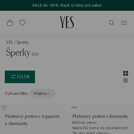
SALE do -50%. Najdi si něco pro sebe!
YES
/
Šperky
Šperky
(10)
Layou
Zobra
FILTR
Zobra
Vybrané filtry
Platina
SALE
Platinový prsten s topazem
Platinový prsten s diamanty
Běžná cena:
a diamanty
Nejnižší cena za posledních
30 dní před slevou: