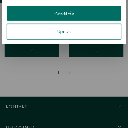
Povolit vše
Platinový snubní prsten s
diamanty - Éternel
Upravit
1
1
KONTAKT
HELP & INFO