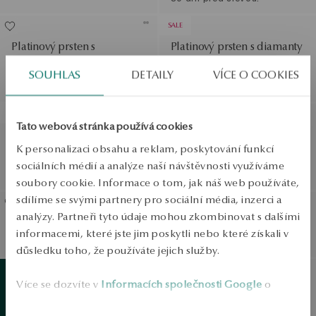
SALE
Platinový prsten s
Platinový prsten s diamanty
Běžná cena:
diamantem - Valentine
Nejnižší cena za posledních
SOUHLAS
DETAILY
VÍCE O COOKIES
30 dní před slevou:
SLEVA
SALE
Tato webová stránka používá cookies
Platinový prsten se safírem
Platinový prsten s diamanty
K personalizaci obsahu a reklam, poskytování funkcí
Běžná cena:
a diamanty
Nejnižší cena za posledních
sociálních médií a analýze naší návštěvnosti využíváme
30 dní před slevou:
soubory cookie. Informace o tom, jak náš web používáte,
sdílíme se svými partnery pro sociální média, inzerci a
analýzy. Partneři tyto údaje mohou zkombinovat s dalšími
Platinový prsten s diamanty
Platinový snubní prsten -
informacemi, které jste jim poskytli nebo které získali v
Éternel
důsledku toho, že používáte jejich služby.
Zobrazit produkty
Více se dozvíte v
Informacích společnosti Google
o
Platinový snubní prsten -
Letní
inspirace
zpracování údajů.
Zobrazit produkty
Éternel