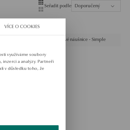
Layout
Zobrazení se čtyřmi sloupci
Seřadit podle
Doporučený
Zobrazení se dvěma sloupci
VÍCE O COOKIES
t
Zlaté půlkruhové náušnice - Simple
nosti využíváme soubory
inzerci a analýzy. Partneři
li v důsledku toho, že