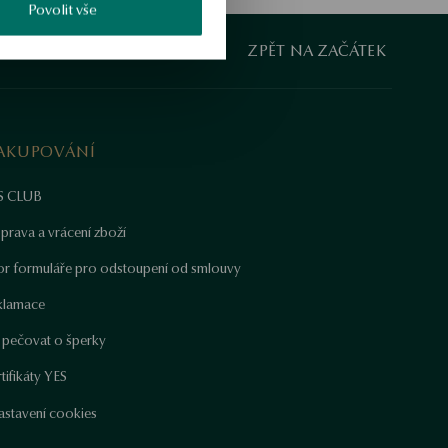
Povolit vše
ZPĚT NA ZAČÁTEK
AKUPOVÁNÍ
S CLUB
prava a vrácení zboží
or formuláře pro odstoupení od smlouvy
klamace
k pečovat o šperky
tifikáty YES
astavení cookies