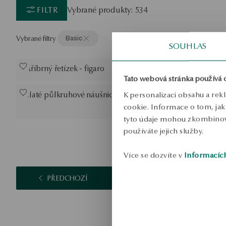
FILTR
Vybrané produkty: 534
Vybrané filtry
Basic
SOUHLAS
Stříbrný řetízek - figaro
Pozlacené s
Tato webová stránka používá 
Zlaté půlkruhové náušnice - Simple
Stříbrný ná
K personalizaci obsahu a rek
- kuličky - 
cookie. Informace o tom, jak 
tyto údaje mohou zkombinovat
používáte jejich služby.
Více se dozvíte v
Informacíc
PŘEDCHOZÍ