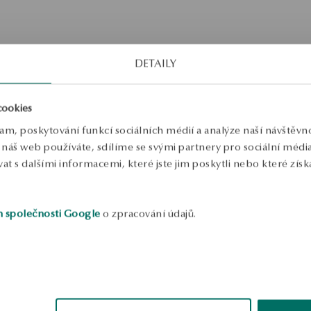
DETAILY
tříbrné visací náušnice - Twist
Stříbrné visací náušnice - Twis
cookies
ramek s labradority a perlami
lam, poskytování funkcí sociálních médií a analýze naší návštěv
Palette
náš web používáte, sdílíme se svými partnery pro sociální média, 
 s dalšími informacemi, které jste jim poskytli nebo které získa
h společnosti Google
o zpracování údajů.
1
…
11
12
13