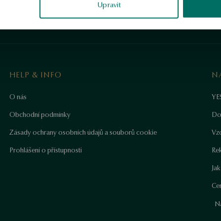
Upravit
HELP & INFO
N
O nás
YE
Obchodní podmínky
Do
Zásady ochrany osobních údajů a souborů cookie
Vz
Prohlášení o přístupnosti
Re
Ja
Cer
N