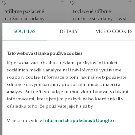
Stříbrné pozlacené
Pozlacené stříbrné
náušnice se zirkony -
náušnice se zirkony - Twist
Scarlet
SOUHLAS
DETAILY
VÍCE O COOKIES
Zlaté náušnice - kruhy - 3
Zlaté náušnice se zirkony
Tato webová stránka používá cookies
cm - Simple
Zobrazit produkty
K personalizaci obsahu a reklam, poskytování funkcí
SALE
sociálních médií a analýze naší návštěvnosti využíváme
Pozlacený stříbrný náramek
soubory cookie. Informace o tom, jak náš web používáte,
SALE
se zirkony - kolečka -
sdílíme se svými partnery pro sociální média, inzerci a
Scarlet
analýzy. Partneři tyto údaje mohou zkombinovat s dalšími
SALE
informacemi, které jste jim poskytli nebo které získali v
důsledku toho, že používáte jejich služby.
Více se dozvíte v
Informacích společnosti Google
o
DO -50%
zpracování údajů.
Zobrazit produkty