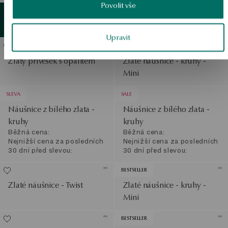
Povolit vše
Zlatý
detail
Zobrazit produkty
Zlatý náramek s achátem
Upravit
BESTSELLER
Zlatý přívěsek s opalitem
Zlaté náušnice - kruhy -
Mini
SLEVA
SALE
Náušnice z bílého zlata -
Náušnice z bílého zlata -
kruhy
kruhy
Běžná cena:
Běžná cena:
Nejnižší cena za posledních
Nejnižší cena za posledních
30 dní před slevou:
30 dní před slevou:
BESTSELLER
Zlaté náušnice - Twist
Zlaté náušnice - kruhy -
Mini
BESTSELLER