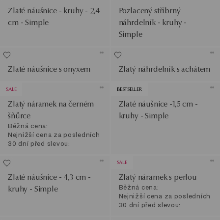
Zlaté náušnice - kruhy - 2,4
Pozlacený stříbrný
cm - Simple
náhrdelník - kruhy -
Simple
Zlaté náušnice s onyxem
Zlatý náhrdelník s achátem
SALE
BESTSELLER
Zlatý náramek na černém
Zlaté náušnice -1,5 cm -
šňůrce
kruhy - Simple
Běžná cena:
Nejnižší cena za posledních
30 dní před slevou:
SALE
Zlaté náušnice - 4,3 cm -
Zlatý náramek s perlou
Běžná cena:
kruhy - Simple
Nejnižší cena za posledních
30 dní před slevou: