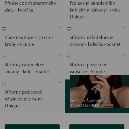
Přívěsek z dvoubarevného
Pozlacený náhrdelník s
zlata - kolečka
kubickými zirkony - srdce -
Unique
Zlaté náušnice - 2,2 cm -
Stříbrný náhrdelník se
kruhy - Simple
zirkony - kolečka - Scarlet
Stříbrný náramek se
Stříbrné pozlacené
zirkony - kolo - Scarlet
náušnice - Simple
Zobrazit produkty
Stříbrné pozlacené
náušnice se zirkony -
Styl Nikol Švantnerové
Zobrazit produkty
Unique