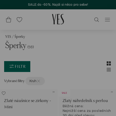
SALE do -50%. Najdi si něco pro sebe!
YES
/
Šperky
Šperky
(98)
Layou
Zobra
FILTR
Zobra
Vybrané filtry
Kruh
SALE
Zlaté náušnice se zirkony -
Zlatý náhrdelník s perlou
Běžná cena:
Mini
Nejnižší cena za posledních
30 dní před slevou: