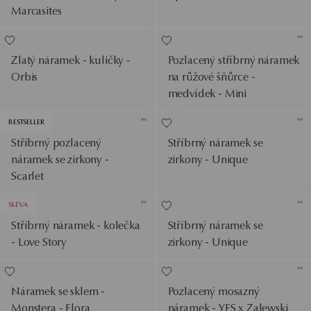
Marcasites
Zlatý náramek - kuličky -
Pozlacený stříbrný náramek
Orbis
na růžové šňůrce -
medvídek - Mini
BESTSELLER
Stříbrný pozlacený
Stříbrný náramek se
náramek se zirkony -
zirkony - Unique
Scarlet
SLEVA
Stříbrný náramek - kolečka
Stříbrný náramek se
- Love Story
zirkony - Unique
Náramek se sklem -
Pozlacený mosazný
Monstera - Flora
náramek - YES x Zalewski