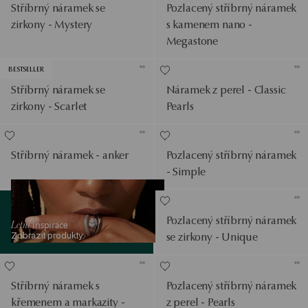
Stříbrný náramek se
Pozlacený stříbrný náramek
zirkony - Mystery
s kamenem nano -
Megastone
BESTSELLER
Stříbrný náramek se
Náramek z perel - Classic
zirkony - Scarlet
Pearls
Stříbrný náramek - anker
Pozlacený stříbrný náramek
- Simple
Zobrazit produkty
Pozlacený stříbrný náramek
Letní
inspirace
Zobrazit produkty
se zirkony - Unique
Stříbrný náramek s
Pozlacený stříbrný náramek
křemenem a markazity -
z perel - Pearls