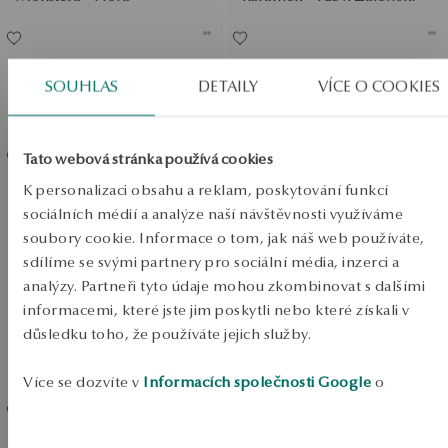
Pozlacený stříbrný náramek
Pozlacený stříbrný náramek
SOUHLAS
DETAILY
VÍCE O COOKIES
na zelené šňůrce - čtyřlístek
se sklem - Mystery
- Hippie
Zobrazit produkty
SALE
Tato webová stránka používá cookies
Pozlacený stříbrný náramek
K personalizaci obsahu a reklam, poskytování funkcí
SALE
se zirkony - Scarlet
sociálních médií a analýze naší návštěvnosti využíváme
soubory cookie. Informace o tom, jak náš web používáte,
SALE
sdílíme se svými partnery pro sociální média, inzerci a
analýzy. Partneři tyto údaje mohou zkombinovat s dalšími
informacemi, které jste jim poskytli nebo které získali v
důsledku toho, že používáte jejich služby.
DO -50%
Zobrazit produkty
Více se dozvíte v
Informacích společnosti Google
o
zpracování údajů.
Pozlacený stříbrný náramek
Pozlacený stříbrný náramek