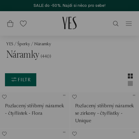
SALE do -50%. Najdi si něco pro sebe!
YES
/
Šperky
/
Náramky
Náramky
(440)
Layou
Zobra
FILTR
Zobra
Pozlacený stříbrný náramek
Pozlacený stříbrný náramek
- čtyřlístek - Flora
se zirkony - čtyřlístky -
Unique