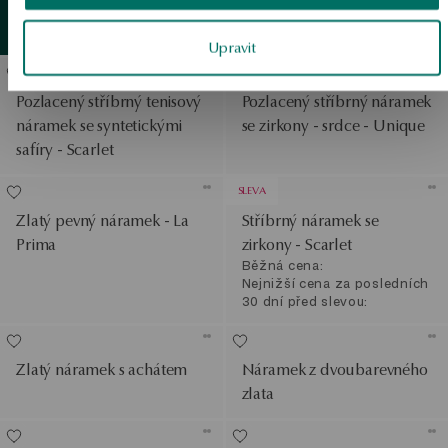
Pozlacený stříbrný pevný
Zlatý
detail
Zobrazit produkty
náramek - Simple
Upravit
Pozlacený stříbrný tenisový
Pozlacený stříbrný náramek
náramek se syntetickými
se zirkony - srdce - Unique
safíry - Scarlet
SLEVA
Zlatý pevný náramek - La
Stříbrný náramek se
Prima
zirkony - Scarlet
Běžná cena:
Nejnižší cena za posledních
30 dní před slevou:
Zlatý náramek s achátem
Náramek z dvoubarevného
zlata