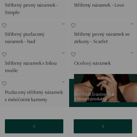
Stříbrný pevný náramek -
Stříbrný náramek - Love
Simple
Stříbrný pozlacený
Stříbrný pevný náramek se
náramek - had
zirkony - Scarlet
Stříbrný náramek s bilou
Ocelový náramek
mušle
Zobrazit produkty
Pozlacený stříbrný náramek
Styl Nikol Švantnerové
Zobrazit produkty
s měsíčními kameny