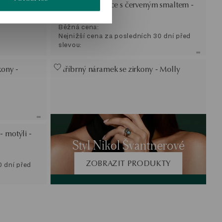
SLEVA
maltem -
Stříbrné náušnice s červeným smaltem -
jahody - Mini
Běžná cena:
Nejnižší cena za posledních 30 dní před
slevou:
kony -
Stříbrný náramek se zirkony - Molly
- motýli -
Styl Nikol Švantnerové
ZOBRAZIT PRODUKTY
0 dní před