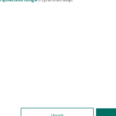
áramek na červené šňůrce -
Stříbrný náhrdelník se zirkony
ppie
Mini
hrdelník se zirkony - Molly
Pozlacené stříbrné náušnice se
srdce - Mini
bílého zlata - Mini
Stříbrné pozlacené náušnice s
hvězdice - Mini
Upravit