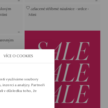
ialovým
Pozlacené stříbrné náušnice - srdce -
 Mini
Mini
SALE
barevným
VÍCE O COOKIES
SALE
SALE
nosti využíváme soubory
inzerci a analýzy. Partneři
li v důsledku toho, že