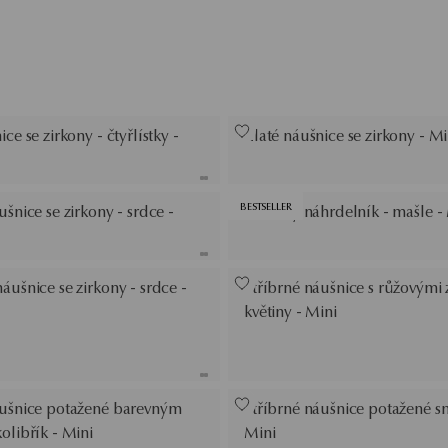
ce se zirkony - čtyřlístky -
Zlaté náušnice se zirkony - Mi
BESTSELLER
ušnice se zirkony - srdce -
Stříbrný náhrdelník - mašle -
áušnice se zirkony - srdce -
Stříbrné náušnice s růžovými 
květiny - Mini
áušnice potažené barevným
Stříbrné náušnice potažené s
olibřík - Mini
Mini