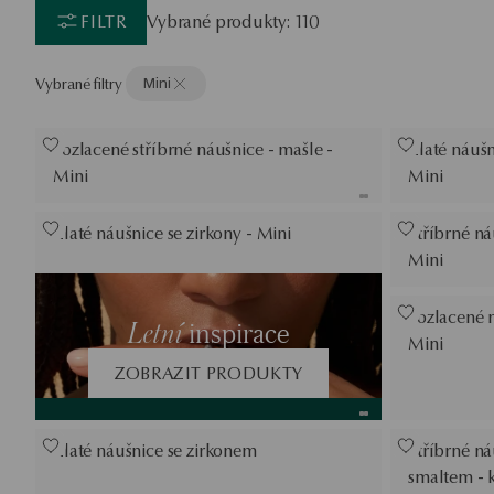
FILTR
Vybrané produkty: 110
Vybrané filtry
Mini
Pozlacené stříbrné náušnice - mašle -
Zlaté náušni
Mini
Mini
Zlaté náušnice se zirkony - Mini
Stříbrné ná
Mini
Pozlacené n
Letní
inspirace
Mini
ZOBRAZIT PRODUKTY
Zlaté náušnice se zirkonem
Stříbrné n
smaltem - k