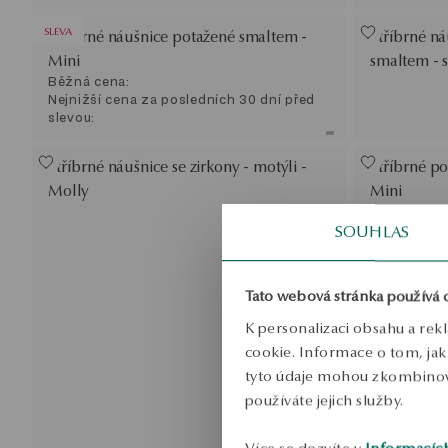
SLEVA
Stříbrné náušnice potažené smaltem -
Stříbrné n
Mini
smaltem - s
Běžná cena:
Nejnižší cena za posledních 30 dní před
slevou:
Stříbrné náušnice se zirkony - motýli -
Stříbrné po
Molly
Mini
SOUHLAS
Tato webová stránka používá 
K personalizaci obsahu a rek
cookie. Informace o tom, jak 
tyto údaje mohou zkombinovat
používáte jejich služby.
Více se dozvíte v
Informacíc