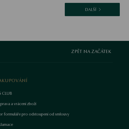
DALŠÍ
ZPĚT NA ZAČÁTEK
AKUPOVÁNÍ
S CLUB
prava a vrácení zboží
or formuláře pro odstoupení od smlouvy
klamace