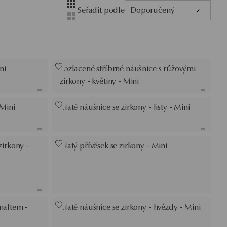
Layout
Zobrazení se čtyřmi sloupci
Seřadit podle
Doporučený
Zobrazení se dvěma sloupci
ni
Pozlacené stříbrné náušnice s růžovými
zirkony - květiny - Mini
 Mini
Zlaté náušnice se zirkony - listy - Mini
zirkony -
Zlatý přívěsek se zirkony - Mini
maltem -
Zlaté náušnice se zirkony - hvězdy - Mini