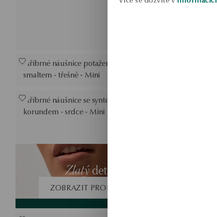
Stříbrné náušnice potažené barevným
Stříbrný n
smaltem - třešně - Mini
anděl - Hi
Stříbrné náušnice se syntetickým
Stříbrný ná
korundem - srdce - Mini
Náušnice z 
Zlatý
detail
ZOBRAZIT PRODUKTY