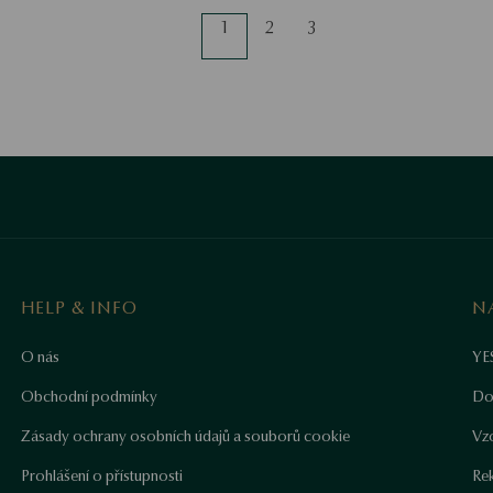
1
2
3
HELP & INFO
N
O nás
YE
Obchodní podmínky
Do
Zásady ochrany osobních údajů a souborů cookie
Vz
Prohlášení o přístupnosti
Re