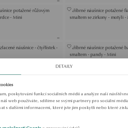
áušnice potažené růžovým
Stříbrné náušnice potažené f
rdce - Mini
smaltem se zirkony - motýli -
zlacené náušnice - čtyřlístek -
Stříbrné náušnice potažené 
smaltem - pandy - Mini
DETAILY
cookies
lam, poskytování funkcí sociálních médií a analýze naší návštěv
náš web používáte, sdílíme se svými partnery pro sociální média, 
 s dalšími informacemi, které jste jim poskytli nebo které získa
h společnosti Google
o zpracování údajů.