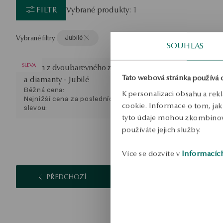
FILTR
Vybrané produkty: 1
Vybrané filtry
Jubilé
SOUHLAS
SLEVA
Prsten z dvoubarevného zlata s topazem
Tato webová stránka používá 
a diamanty - Jubilé
Běžná cena:
K personalizaci obsahu a rek
Nejnižší cena za posledních 30 dní před
cookie. Informace o tom, jak 
slevou:
tyto údaje mohou zkombinovat
používáte jejich služby.
Více se dozvíte v
Informacíc
PŘEDCHOZÍ