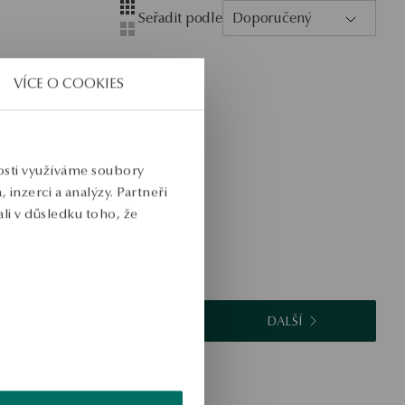
Layout
Zobrazení se čtyřmi sloupci
Seřadit podle
Doporučený
Zobrazení se dvěma sloupci
VÍCE O COOKIES
nosti využíváme soubory
inzerci a analýzy. Partneři
li v důsledku toho, že
DALŠÍ