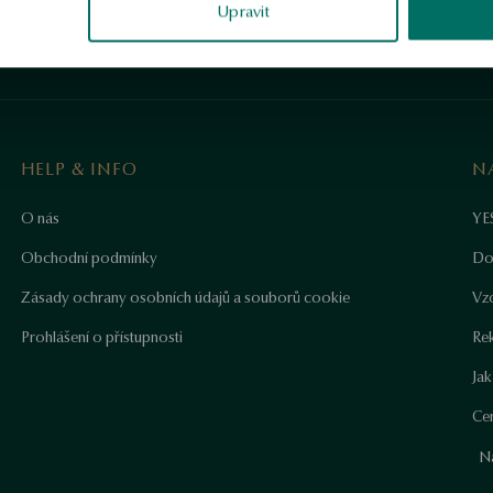
Upravit
HELP & INFO
N
O nás
YE
Obchodní podmínky
Do
Zásady ochrany osobních údajů a souborů cookie
Vz
Prohlášení o přístupnosti
Re
Ja
Cer
N