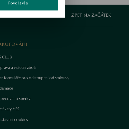
Povolit vše
ZPĚT NA ZAČÁTEK
AKUPOVÁNÍ
S CLUB
prava a vrácení zboží
or formuláře pro odstoupení od smlouvy
klamace
k pečovat o šperky
tifikáty YES
astavení cookies