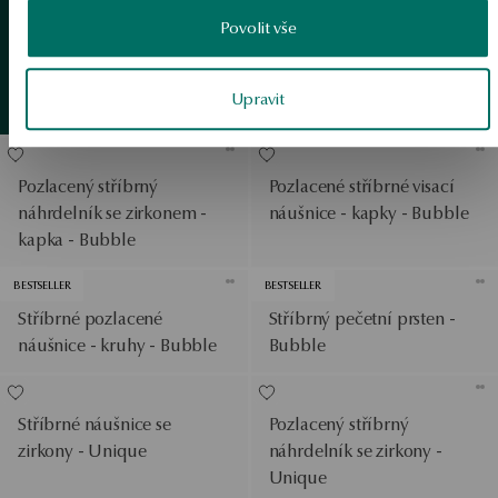
Pozlacený stříbrný
Povolit vše
náhrdelník - Bubble
Běžná cena:
Zlatý
detail
Nejnižší cena za posledních
Upravit
Zobrazit produkty
30 dní před slevou:
Pozlacený stříbrný
Pozlacené stříbrné visací
náhrdelník se zirkonem -
náušnice - kapky - Bubble
kapka - Bubble
BESTSELLER
BESTSELLER
Stříbrné pozlacené
Stříbrný pečetní prsten -
náušnice - kruhy - Bubble
Bubble
Stříbrné náušnice se
Pozlacený stříbrný
zirkony - Unique
náhrdelník se zirkony -
Unique