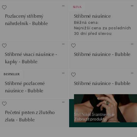
SLEVA
Pozlacený stříbrný
Stříbrné náušnice
Běžná cena:
náhrdelník - Bubble
Nejnižší cena za posledních
30 dní před slevou:
Stříbrné visací náušnice -
Stříbrné náušnice - Bubble
kapky - Bubble
BESTSELLER
Stříbrné pozlacené
Stříbrné náušnice - Bubble
náušnice - Bubble
Zobrazit produkty
Pečetní prsten z žlutého
Styl Nikol Švantnerové
Zobrazit produkty
zlata - Bubble