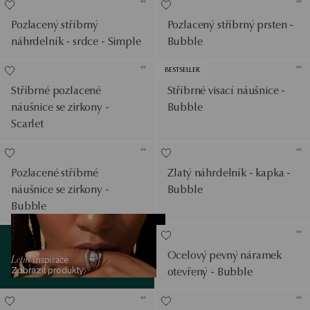
Pozlacený stříbrný
Pozlacený stříbrný prsten -
náhrdelník - srdce - Simple
Bubble
BESTSELLER
Stříbrné pozlacené
Stříbrné visací náušnice -
náušnice se zirkony -
Bubble
Scarlet
Pozlacené stříbrné
Zlatý náhrdelník - kapka -
náušnice se zirkony -
Bubble
Bubble
Zobrazit produkty
Ocelový pevný náramek
Letní
inspirace
Zobrazit produkty
otevřený - Bubble