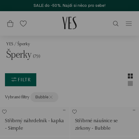
SALE do -50%. Najdi si něco pro sebe!
YES
/
Šperky
Šperky
(79)
Layou
Zobra
FILTR
Zobra
Vybrané filtry
Bubble
Stříbrný náhrdelník - kapka
Stříbrné náušnice se
- Simple
zirkony - Bubble