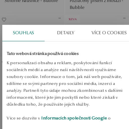
Stříbrné náušnice - Bubble
Pozlacený prsten z mosazi -
Bubble
SLEVA
Postříbřené náušnice se
Pozlacený stříbrný prsten -
SOUHLAS
DETAILY
VÍCE O COOKIES
zirkony - Bubble
Simple
Běžná cena:
Nejnižší cena za posledních
30 dní před slevou:
Tato webová stránka používá cookies
Zobrazit produkty
SALE
K personalizaci obsahu a reklam, poskytování funkcí
sociálních médií a analýze naší návštěvnosti využíváme
Stříbrné pozlacené
SALE
soubory cookie. Informace o tom, jak náš web používáte,
náušnice - Bubble
sdílíme se svými partnery pro sociální média, inzerci a
SALE
analýzy. Partneři tyto údaje mohou zkombinovat s dalšími
informacemi, které jste jim poskytli nebo které získali v
důsledku toho, že používáte jejich služby.
DO -50%
Více se dozvíte v
Informacích společnosti Google
o
Zobrazit produkty
zpracování údajů.