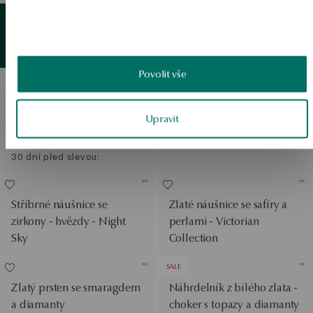
Stříbrné náušnice se
Zlatý
detail
Zobrazit produkty
zirkony - Simple
Povolit vše
SLEVA
Stříbrné náušnice se
Stříbrné náušnice se
zirkony - YES Rings
zirkony - Scarlet
Upravit
Běžná cena:
Nejnižší cena za posledních
30 dní před slevou:
Stříbrné náušnice se
Zlaté náušnice se safíry a
zirkony - hvězdy - Night
perlami - Victorian
Sky
Collection
SALE
Zlatý prsten se smaragdem
Náhrdelník z bílého zlata -
a diamanty
choker s topazy a diamanty