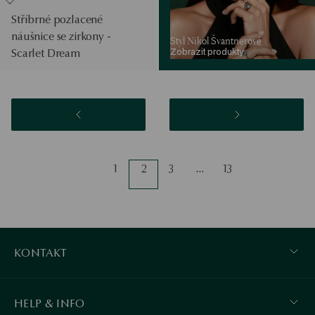
Stříbrné pozlacené
náušnice se zirkony -
Styl Nikol Švantnerové
Zobrazit produkty
Scarlet Dream
1
2
3
…
13
KONTAKT
HELP & INFO