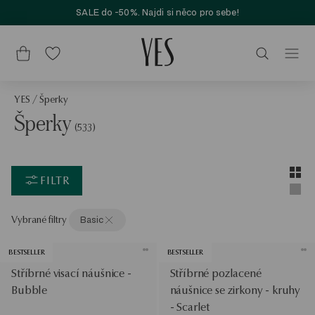
SALE do -50%. Najdi si něco pro sebe!
YES
/
Šperky
Šperky
(533)
Layou
Zobra
FILTR
Zobra
Vybrané filtry
Basic
BESTSELLER
BESTSELLER
Stříbrné visací náušnice -
Stříbrné pozlacené
Bubble
náušnice se zirkony - kruhy
- Scarlet