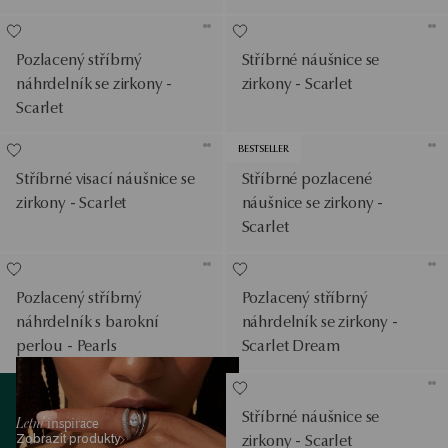
Pozlacený stříbrný
Stříbrné náušnice se
náhrdelník se zirkony -
zirkony - Scarlet
Scarlet
BESTSELLER
Stříbrné visací náušnice se
Stříbrné pozlacené
zirkony - Scarlet
náušnice se zirkony -
Scarlet
Pozlacený stříbrný
Pozlacený stříbrný
náhrdelník s barokní
náhrdelník se zirkony -
perlou - Pearls
Scarlet Dream
Zobrazit produkty
Stříbrné náušnice se
Letní
inspirace
Zobrazit produkty
zirkony - Scarlet