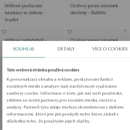
Stříbrné pozlacené
Ocelový pevný náramek
náušnice se zirkony -
otevřený - Bubble
Scarlet
Stříbrný náhrdelník -
Ocelový pevný náramek
Simple
otevřený - Bubble
SOUHLAS
DETAILY
VÍCE O COOKIES
Zobrazit produkty
SALE
Stříbrné visací náušnice -
Tato webová stránka používá cookies
SALE
Simple
K personalizaci obsahu a reklam, poskytování funkcí
sociálních médií a analýze naší návštěvnosti využíváme
SALE
soubory cookie. Informace o tom, jak náš web používáte,
sdílíme se svými partnery pro sociální média, inzerci a
analýzy. Partneři tyto údaje mohou zkombinovat s dalšími
DO -50%
informacemi, které jste jim poskytli nebo které získali v
Zobrazit produkty
důsledku toho, že používáte jejich služby.