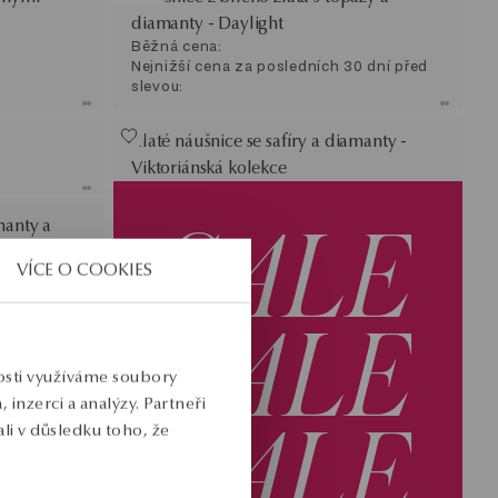
diamanty - Daylight
Běžná cena:
Nejnižší cena za posledních 30 dní před
slevou:
Zlaté náušnice se safíry a diamanty -
Viktoriánská kolekce
SALE
manty a
VÍCE O COOKIES
0 dní před
SALE
nosti využíváme soubory
SALE
inzerci a analýzy. Partneři
li v důsledku toho, že