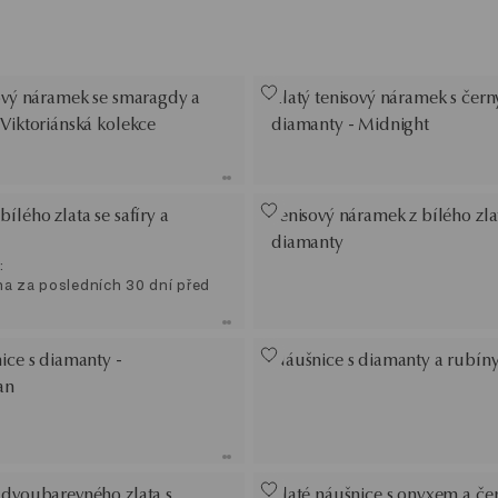
sový náramek se smaragdy a
Zlatý tenisový náramek s čer
Viktoriánská kolekce
diamanty - Midnight
ílého zlata se safíry a
Tenisový náramek z bílého zla
diamanty
:
na za posledních 30 dní před
ice s diamanty -
Náušnice s diamanty a rubín
an
 dvoubarevného zlata s
Zlaté náušnice s onyxem a če