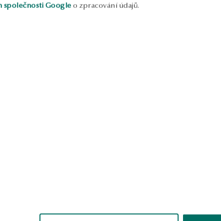
h společnosti Google
o zpracování údajů.
 růžového zlata s diamantem -
Zlaté náušnice s diamanty -
an
Metropolitan
:
na za posledních 30 dní před
 růžového zlata s diamanty
Náušnice z růžového zlata s d
& Arrows - Valentine
Valentine
nice s diamantem YES Hearts
Zlaté náušnice s onyxem a če
Valentine
diamanty - Midnight