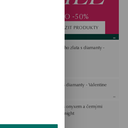
DO -50%
ZOBRAZIT PRODUKTY
Náušnice z bílého zlata s diamanty -
Valentine
iamanty -
Zlaté náušnice s diamanty - Valentine
rnými
Zlaté náušnice s onyxem a černými
diamanty - Midnight