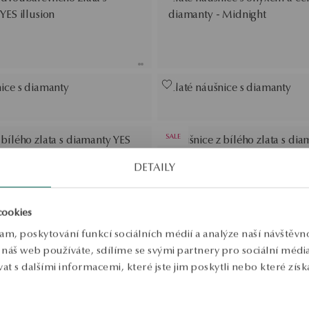
YES illusion
diamanty - Midnight
nice s diamanty
Zlaté náušnice s diamanty
SALE
bílého zlata s diamanty YES
Náušnice z bílého zlata s dia
rows - Éternel
topazy - Jubilé
DETAILY
:
Běžná cena:
na za posledních 30 dní před
Nejnižší cena za posledních 3
slevou:
cookies
lam, poskytování funkcí sociálních médií a analýze naší návštěv
náš web používáte, sdílíme se svými partnery pro sociální média, 
 s dalšími informacemi, které jste jim poskytli nebo které získa