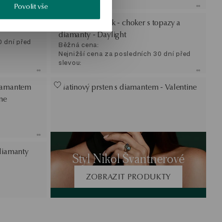
Povolit vše
SALE
Zlatý náhrdelník - choker s topazy a
diamanty - Daylight
0 dní před
Běžná cena:
Nejnižší cena za posledních 30 dní před
slevou:
diamantem
Platinový prsten s diamantem - Valentine
ne
 diamanty
Styl Nikol Švantnerové
ZOBRAZIT PRODUKTY