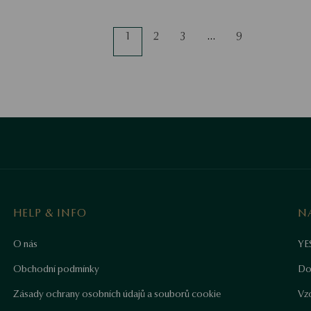
1
2
3
…
9
HELP & INFO
N
O nás
YE
Obchodní podmínky
Do
Zásady ochrany osobních údajů a souborů cookie
Vz