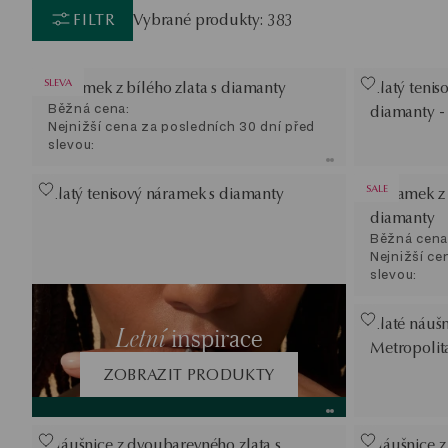
FILTR
Vybrané produkty: 383
SLEVA
Náramek z bílého zlata s diamanty
Zlatý teni
Běžná cena:
diamanty - 
Nejnižší cena za posledních 30 dní před
slevou:
SALE
Zlatý tenisový náramek s diamanty
Náramek z b
diamanty
Běžná cena
Nejnižší ce
slevou:
Zlaté náušn
Letní
inspirace
Metropolit
ZOBRAZIT PRODUKTY
Náušnice z dvoubarevného zlata s
Náušnice z