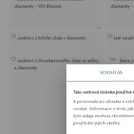
diamanty - YES illusion
diamanty - 
Náušnice z bílého zlata s diamanty
Zlaté náuš
SALE
Náušnice z dvoubarevného zlata se safíry
Náušnice z 
a diamanty
Hearts & Ar
SOUHLAS
Běžná cena
Nejnižší ce
slevou:
Tato webová stránka používá 
K personalizaci obsahu a rek
cookie. Informace o tom, jak 
tyto údaje mohou zkombinovat
používáte jejich služby.