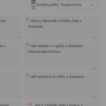
Layout
Zobrazení se čtyřmi sloupci
Seřadit podle
Doporučený
Zobrazení se dvěma sloupci
nými
Tenisový náramek z bílého zlata s
diamanty
ta s
Zlaté náušnice s opály a diamanty -
Viktoriánská kolekce
y
Zlaté náušnice se safíry a diamanty
SALE
rnými
Náušnice z bílého zlata s topazy a